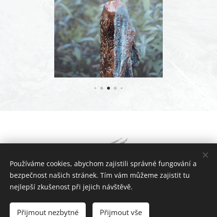
Používáme cookies, abychom zajistili správné fungování a
bezpečnost našich stránek. Tím vám můžeme zajistit tu
nejlepší zkušenost při jejich návštěvě.
ATELIÉR EIWAN, Mgr. Alena Hrubá Wegerová, Evaň 118, 410 02
Evaň, +420 724 269 513, eiwan@email.cz
Přijmout nezbytné
Přijmout vše