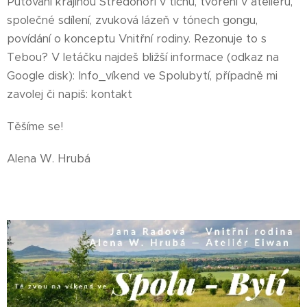
Putování krajinou Středohoří v tichu, tvoření v ateliéru,
společné sdílení, zvuková lázeň v tónech gongu,
povídání o konceptu Vnitřní rodiny. Rezonuje to s
Tebou? V letáčku najdeš bližší informace (odkaz na
Google disk): Info_víkend ve Spolubytí, případně mi
zavolej či napiš: kontakt
Těšíme se!
Alena W. Hrubá