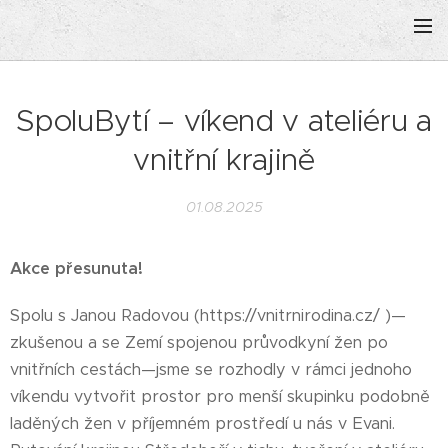
SpoluBytí – víkend v ateliéru a
vnitřní krajině
01.08.2025
Akce přesunuta!
Spolu s Janou Radovou (https://vnitrnirodina.cz/ )—
zkušenou a se Zemí spojenou průvodkyní žen po
vnitřních cestách—jsme se rozhodly v rámci jednoho
víkendu vytvořit prostor pro menší skupinku podobně
laděných žen v příjemném prostředí u nás v Evani.